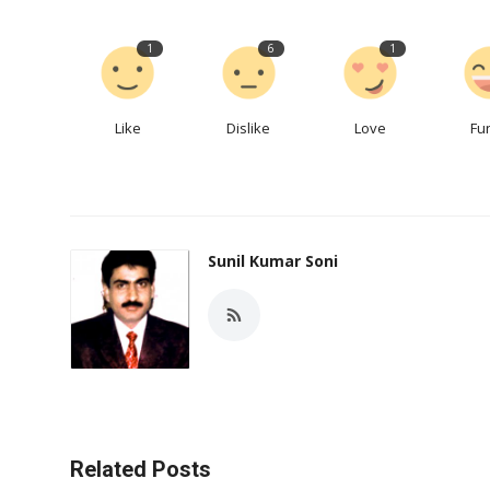
1
6
1
Like
Dislike
Love
Fu
Sunil Kumar Soni
Related Posts