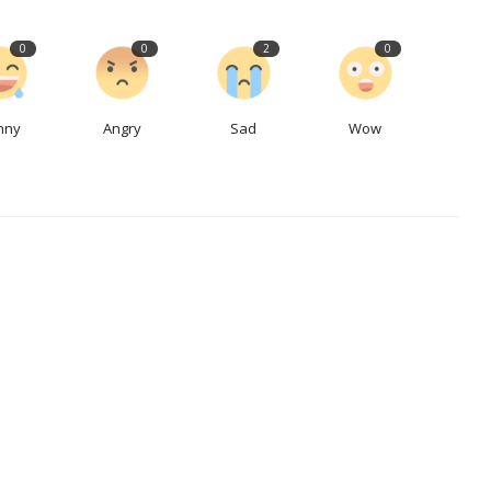
0
0
2
0
nny
Angry
Sad
Wow