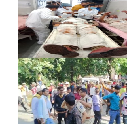
रोजगार
मनोरंजन
अपराध
Contact
क्षेत्रीय
कोरोना वायरस
विडियो
Hindi