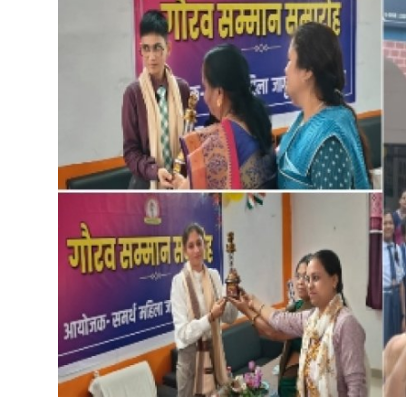
रोजगार
मनोरंजन
अपराध
Contact
क्षेत्रीय
कोरोना वायरस
विडियो
Hindi