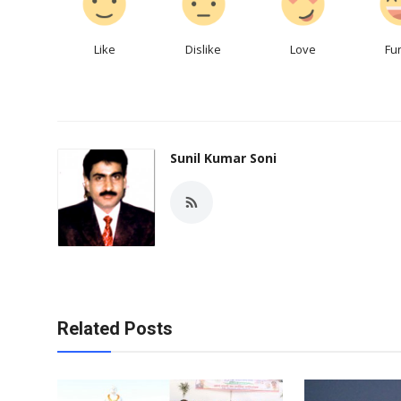
Like
Dislike
Love
Fu
Sunil Kumar Soni
Related Posts