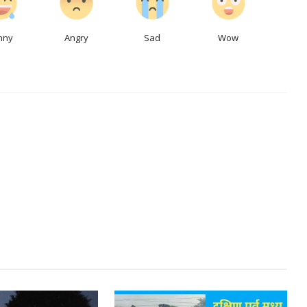
nny
Angry
Sad
Wow