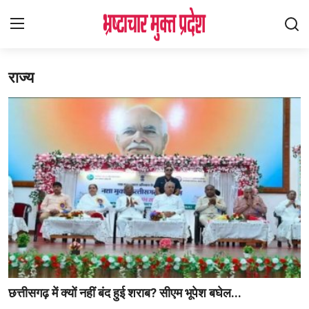
राज्य
Login
Register
Home
देश
विदेश
राज्य
मध्यप्रदेश
शिक्षा जगत
छत्तीसगढ़ में क्यों नहीं बंद हुई शराब? सीएम भूपेश बघेल...
सेहत