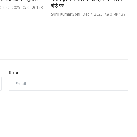
दौड़े पर
Oct 22, 2025
0
153
Sunil Kumar Soni
Dec 7, 2023
0
139
Email