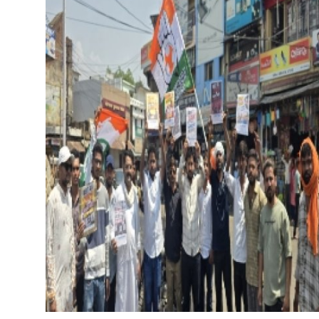
रोजगार
मनोरंजन
अपराध
Contact
क्षेत्रीय
कोरोना वायरस
विडियो
Hindi