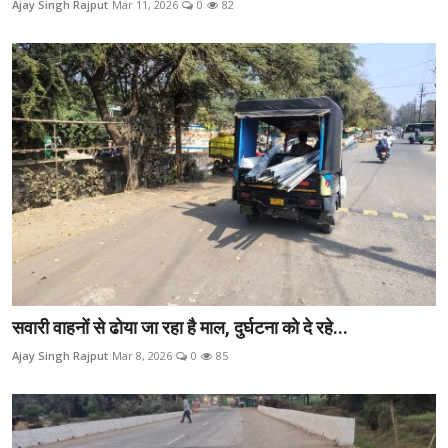
Ajay Singh Rajput
Mar 11, 2026
0
82
रोजगार
मनोरंजन
अपराध
Contact
क्षेत्रीय
कोरोना वायरस
विडियो
सवारी वाहनों से ढोया जा रहा है माल, दुर्घटना को दे रहे...
Hindi
Ajay Singh Rajput
Mar 8, 2026
0
85