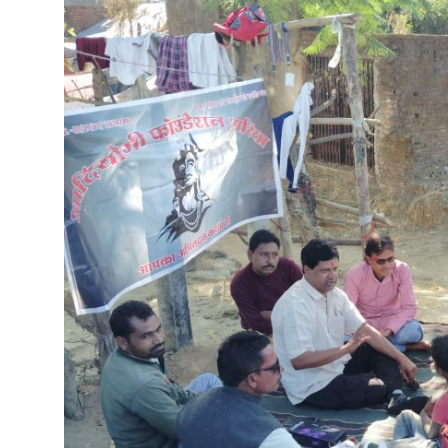
रोजगार
मनोरंजन
अपराध
Contact
क्षेत्रीय
कोरोना वायरस
विडियो
Hindi